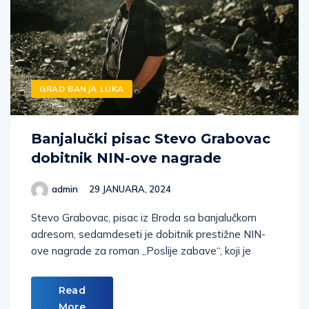
GRAD BANJA LUKA
Banjalučki pisac Stevo Grabovac
dobitnik NIN-ove nagrade
admin
29 JANUARA, 2024
Stevo Grabovac, pisac iz Broda sa banjalučkom
adresom, sedamdeseti je dobitnik prestižne NIN-
ove nagrade za roman „Poslije zabave“, koji je
Read
More