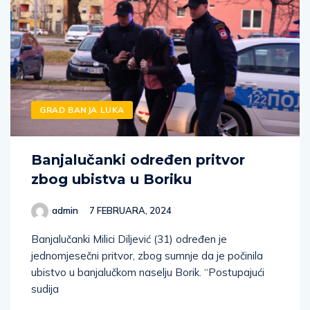
GRAD BANJA LUKA
Banjalučanki određen pritvor
zbog ubistva u Boriku
admin
7 FEBRUARA, 2024
Banjalučanki Milici Diljević (31) određen je
jednomjesečni pritvor, zbog sumnje da je počinila
ubistvo u banjalučkom naselju Borik. “Postupajući
sudija