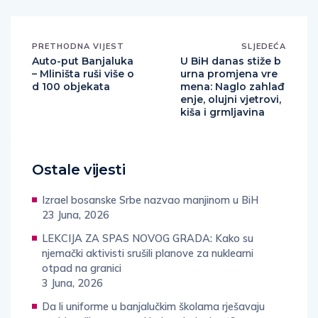
PRETHODNA VIJEST
SLJEDEĆA
Auto-put Banjaluka
U BiH danas stiže b
– Mliništa ruši više o
urna promjena vre
d 100 objekata
mena: Naglo zahlađ
enje, olujni vjetrovi,
kiša i grmljavina
Ostale vijesti
Izrael bosanske Srbe nazvao manjinom u BiH
23 Juna, 2026
LEKCIJA ZA SPAS NOVOG GRADA: Kako su
njemački aktivisti srušili planove za nuklearni
otpad na granici
3 Juna, 2026
Da li uniforme u banjalučkim školama rješavaju