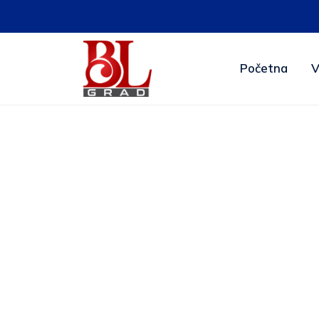
Početna
V