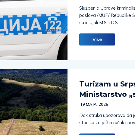
Službenici Uprave kriminalis
poslova /MUP/ Republike Srp
su inicijali M.S. i D.S.
Više
Turizam u Srp
Ministarstvo „
19 MAJA, 2026
Dok struka upozorava da j
stanica za jeftin ručak i p