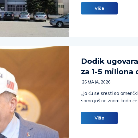
Više
Dodik ugovar
za 1-5 miliona 
26 MAJA, 2026
„Ja ću se sresti sa amer
samo još ne znam kada će to
Više