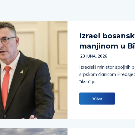
Izrael bosans
manjinom u B
23 JUNA, 2026
Izrealski ministar spoljni
srpskom članicom Predsjedn
“iksu” je
Više