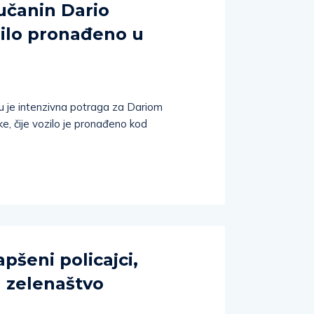
učanin Dario
zilo pronađeno u
u je intenzivna potraga za Dariom
e, čije vozilo je pronađeno kod
pšeni policajci,
a zelenaštvo