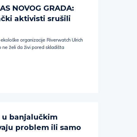
PAS NOVOG GRADA:
i aktivisti srušili
kološke organizacije Riverwatch Ulrich
 ne želi da živi pored skladišta
e u banjalučkim
vaju problem ili samo