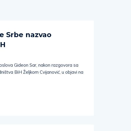
ke Srbe nazvao
iH
h poslova Gideon Sar, nakon razgovora sa
ištva BiH Željkom Cvijanović, u objavi na