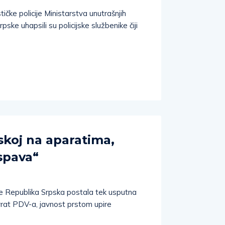
tičke policije Ministarstva unutrašnjih
ske uhapsili su policijske službenike čiji
skoj na aparatima,
spava“
e Republika Srpska postala tek usputna
ovrat PDV-a, javnost prstom upire