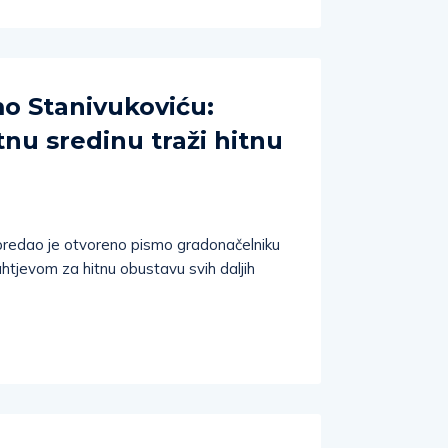
o Stanivukoviću:
tnu sredinu traži hitnu
 predao je otvoreno pismo gradonačelniku
htjevom za hitnu obustavu svih daljih