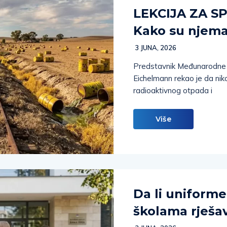
LEKCIJA ZA S
Kako su njemačk
3 JUNA, 2026
Predstavnik Međunarodne e
Eichelmann rekao je da niko
radioaktivnog otpada i
Više
Da li uniform
školama rješa