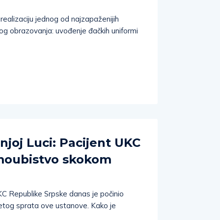
realizaciju jednog od najzapaženijih
og obrazovanja: uvođenje đačkih uniformi
njoj Luci: Pacijent UKC
moubistvo skokom
 UKC Republike Srpske danas je počinio
tog sprata ove ustanove. Kako je