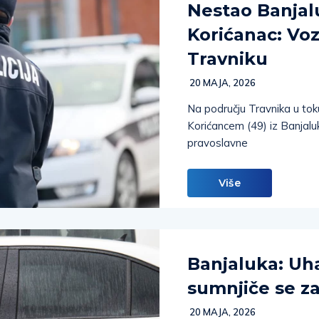
Nestao Banjal
Korićanac: Vo
Travniku
20 MAJA, 2026
Na području Travnika u tok
Korićancem (49) iz Banjaluk
pravoslavne
Više
Banjaluka: Uha
sumnjiče se z
20 MAJA, 2026