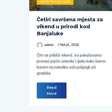
GRAD BANJA LUKA
Četiri savršena mjesta za
vikend u prirodi kod
Banjaluke
admin
7 MAJA, 2026
Čim se približi vikend, svi pokušavamo
pronaći parče zelenila i rijeku kako bismo
barem na nekoliko sati pobjegli od
gradske
Read
More