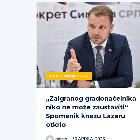
GRAD BANJA LUKA
„Zaigranog gradonačelnika
niko ne može zaustaviti“
Spomenik knezu Lazaru
otkrio
admin
30 APRILA, 2026