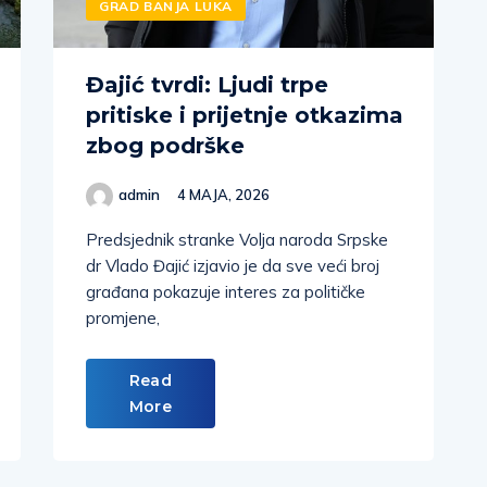
GRAD BANJA LUKA
Đajić tvrdi: Ljudi trpe
pritiske i prijetnje otkazima
zbog podrške
admin
4 MAJA, 2026
Predsjednik stranke Volja naroda Srpske
dr Vlado Đajić izjavio je da sve veći broj
građana pokazuje interes za političke
promjene,
Read
More