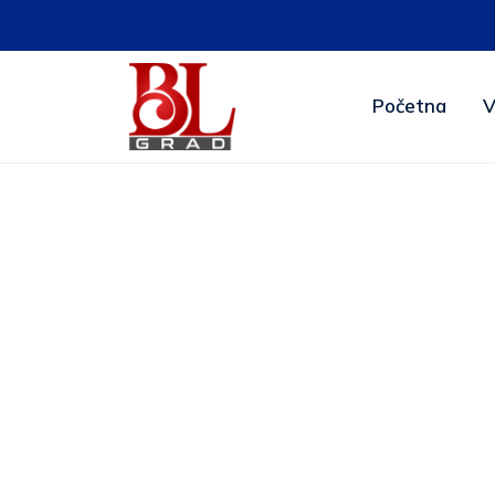
Početna
V