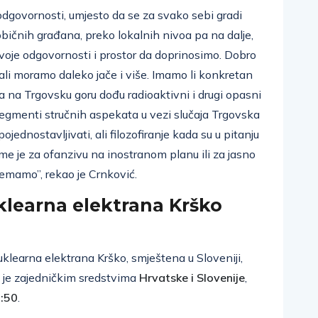
govornosti, umjesto da se za svako sebi gradi
bičnih građana, preko lokalnih nivoa pa na dalje,
oje odgovornosti i prostor da doprinosimo. Dobro
ali moramo daleko jače i više. Imamo li konkretan
a na Trgovsku goru dođu radioaktivni i drugi opasni
segmenti stručnih aspekata u vezi slučaja Trgovska
ojednostavljivati, ali filozofiranje kada su u pitanju
e je za ofanzivu na inostranom planu ili za jasno
 nemamo”, rekao je Crnković.
klearna elektrana Krško
Nuklearna elektrana Krško, smještena u Sloveniji,
a je zajedničkim sredstvima
Hrvatske i Slovenije
,
:50
.