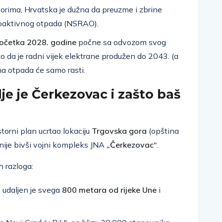
ima, Hrvatska je dužna da preuzme i zbrine
dioaktivnog otpada (NSRAO).
očetka 2028. godine
počne sa odvozom svog
to da je radni vijek elektrane produžen do 2043. (a
na otpada će samo rasti.
je je Čerkezovac i zašto baš
torni plan ucrtao lokaciju
Trgovska gora
(opština
nije bivši vojni kompleks JNA
„Čerkezovac“
.
h razloga:
 udaljen je svega
800 metara od rijeke Une
i