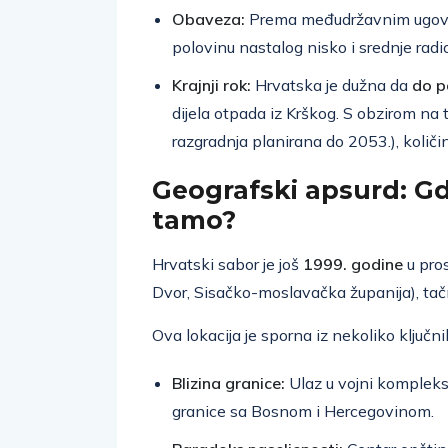
Obaveza:
Prema međudržavnim ugovor
polovinu nastalog nisko i srednje ra
Krajnji rok:
Hrvatska je dužna da
do p
dijela otpada iz Krškog. S obzirom na 
razgradnja planirana do 2053.), količi
Geografski apsurd: Gd
tamo?
Hrvatski sabor je još
1999. godine
u pros
Dvor, Sisačko-moslavačka županija), tač
Ova lokacija je sporna iz nekoliko ključni
Blizina granice:
Ulaz u vojni kompleks
granice sa Bosnom i Hercegovinom.