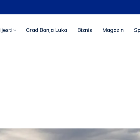
ijesti
Grad Banja Luka
Biznis
Magazin
Sp