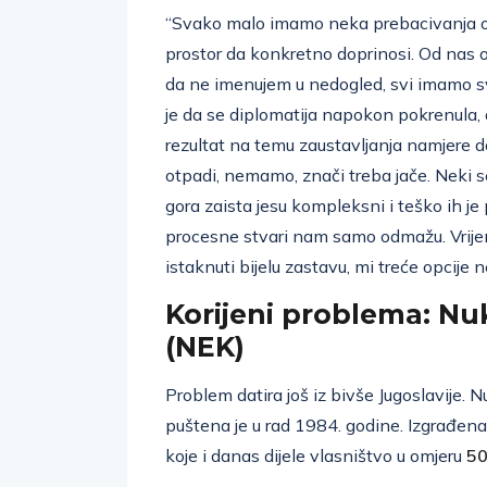
“Svako malo imamo neka prebacivanja od
prostor da konkretno doprinosi. Od nas o
da ne imenujem u nedogled, svi imamo sv
je da se diplomatija napokon pokrenula, 
rezultat na temu zaustavljanja namjere d
otpadi, nemamo, znači treba jače. Neki 
gora zaista jesu kompleksni i teško ih je p
procesne stvari nam samo odmažu. Vrijem
istaknuti bijelu zastavu, mi treće opcije
Korijeni problema: Nu
(NEK)
Problem datira još iz bivše Jugoslavije. 
puštena je u rad 1984. godine. Izgrađen
koje i danas dijele vlasništvo u omjeru
50