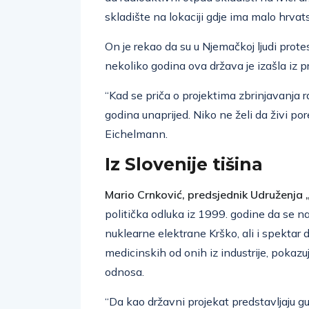
skladište na lokaciji gdje ima malo hrvat
On je rekao da su u Njemačkoj ljudi protest
nekoliko godina ova država je izašla iz 
“Kad se priča o projektima zbrinjavanja 
godina unaprijed. Niko ne želi da živi po
Eichelmann.
Iz Slovenije tišina
Mario Crnković, predsjednik Udruženja
politička odluka iz 1999. godine da se na
nuklearne elektrane Krško, ali i spektar 
medicinskih od onih iz industrije, pokaz
odnosa.
“Da kao državni projekat predstavljaju g