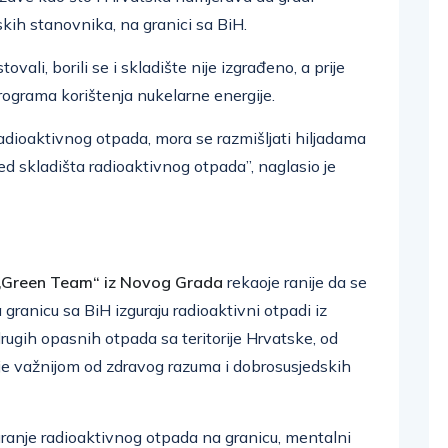
skih stanovnika, na granici sa BiH.
ovali, borili se i skladište nije izgrađeno, a prije
programa korištenja nukelarne energije.
radioaktivnog otpada, mora se razmišljati hiljadama
red skladišta radioaktivnog otpada”, naglasio je
 „Green Team“ iz Novog Grada
rekaoje ranije da se
 granicu sa BiH izguraju radioaktivni otpadi iz
drugih opasnih otpada sa teritorije Hrvatske, od
uje važnijom od zdravog razuma i dobrosusjedskih
uranje radioaktivnog otpada na granicu, mentalni