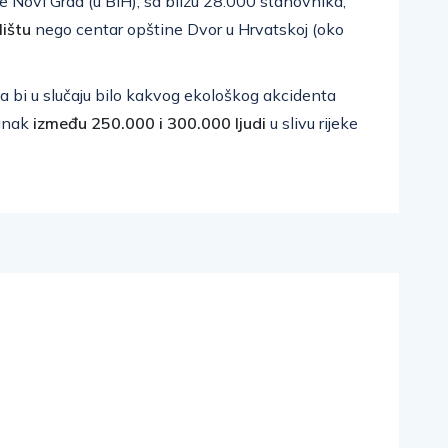
 Novi Grad (u BiH), sa blizu 28.000 stanovnika,
lištu
nego centar opštine Dvor u Hrvatskoj (oko
da bi u slučaju bilo kakvog ekološkog akcidenta
tanak
između 250.000 i 300.000 ljudi
u slivu rijeke