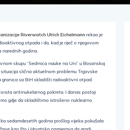
nizacije Riverwatch Ulrich Eichelmann
rekao je
adioaktivnog otpada i da, kad je riječ o njegovom
ma narednih godina.
evnom skupu “Sedmica nauke na Uni” u Bosanskoj
la situacija slična aktuelnom problemu Trgovske
a granica sa BiH skladišti radioaktivni otpad.
vista antinukelarnog pokreta. I danas postoji
o gdje da skladištimo istrošeno nuklearno
čka sedamdesetih godina prošlog vijeka pokušala
države kao što i Hrvatska namjerava da gradi