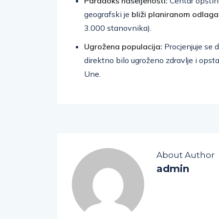
Paradoks naseljenosti:
Centar opštine
geografski je
bliži planiranom odlaga
3.000 stanovnika).
Ugrožena populacija:
Procjenjuje se 
direktno bilo ugroženo zdravlje i ops
Une.
About Author
admin