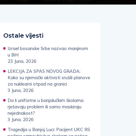
Ostale vijesti
Izrael bosanske Srbe nazvao manjinom
u BiH
23 Juna, 2026
LEKCIJA ZA SPAS NOVOG GRADA:
Kako su njemački aktivisti srušili planove
za nuklearni otpad na granici
3 Juna, 2026
Da li uniforme u banjalučkim školama
rješavaju problem ili samo maskiraju
nejednakost?
3 Juna, 2026
Tragedija u Banjoj Luci: Pacijent UKC RS
počinio samoubistvo skokom sa petog