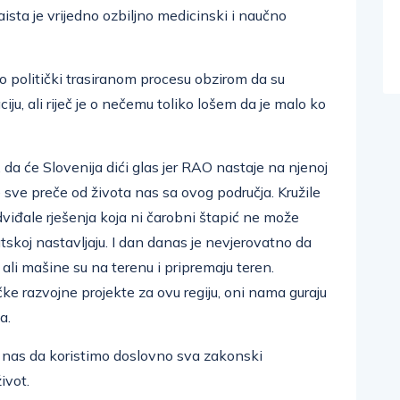
zaista je vrijedno ozbiljno medicinski i naučno
č o politički trasiranom procesu obzirom da su
ciju, ali riječ je o nečemu toliko lošem da je malo ko
, da će Slovenija dići glas jer RAO nastaje na njenoj
m je sve preče od života nas sa ovog područja. Kružile
edviđale rješenja koja ni čarobni štapić ne može
vatskoj nastavljaju. I dan danas je nevjerovatno da
ali mašine su na terenu i pripremaju teren.
ke razvojne projekte za ovu regiju, oni nama guraju
a.
 nas da koristimo doslovno sva zakonski
ivot.