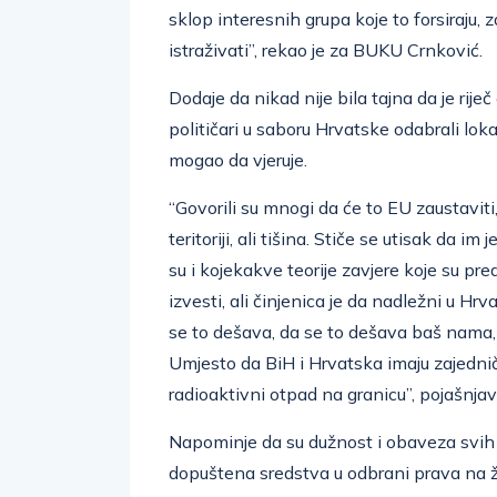
sklop interesnih grupa koje to forsiraju, 
istraživati”, rekao je za BUKU Crnković.
Dodaje da nikad nije bila tajna da je rije
političari u saboru Hrvatske odabrali loka
mogao da vjeruje.
“Govorili su mnogi da će to EU zaustaviti
teritoriji, ali tišina. Stiče se utisak da i
su i kojekakve teorije zavjere koje su pr
izvesti, ali činjenica je da nadležni u Hr
se to dešava, da se to dešava baš nama, 
Umjesto da BiH i Hrvatska imaju zajednič
radioaktivni otpad na granicu”, pojašnjav
Napominje da su dužnost i obaveza svih
dopuštena sredstva u odbrani prava na ž