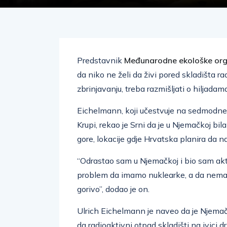
Predstavnik
Međunarodne ekološke orga
da niko ne želi da živi pored skladišta r
zbrinjavanju, treba razmišljati o hiljada
Eichelmann, koji učestvuje na sedmodn
Krupi, rekao je Srni da je u Njemačkoj bi
gore, lokacije gdje Hrvatska planira da n
“Odrastao sam u Njemačkoj i bio sam akti
problem da imamo nuklearke, a da nemam
gorivo”, dodao je on.
Ulrich Eichelmann je naveo da je Njema
da radioaktivni otpad skladišti na ivici 