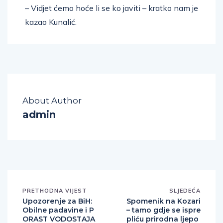
– Vidjet ćemo hoće li se ko javiti – kratko nam je
kazao Kunalić.
About Author
admin
PRETHODNA VIJEST
SLJEDEĆA
Upozorenje za BiH:
Spomenik na Kozari
Obilne padavine i P
– tamo gdje se ispre
ORAST VODOSTAJA
pliću prirodna ljepo