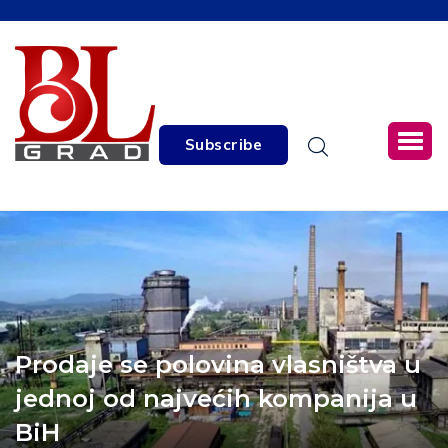
Subscribe
Prodaje se polovina vlasništva u
jednoj od najvećih kompanija u
BiH