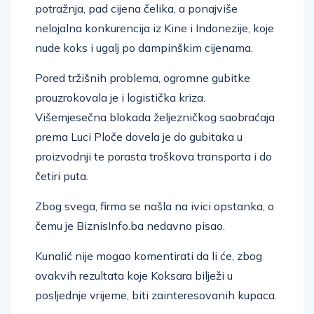
potražnja, pad cijena čelika, a ponajviše
nelojalna konkurencija iz Kine i Indonezije, koje
nude koks i ugalj po dampinškim cijenama.
Pored tržišnih problema, ogromne gubitke
prouzrokovala je i logistička kriza.
Višemjesečna blokada željezničkog saobraćaja
prema Luci Ploče dovela je do gubitaka u
proizvodnji te porasta troškova transporta i do
četiri puta.
Zbog svega, firma se našla na ivici opstanka, o
čemu je BiznisInfo.ba nedavno pisao.
Kunalić nije mogao komentirati da li će, zbog
ovakvih rezultata koje Koksara bilježi u
posljednje vrijeme, biti zainteresovanih kupaca.