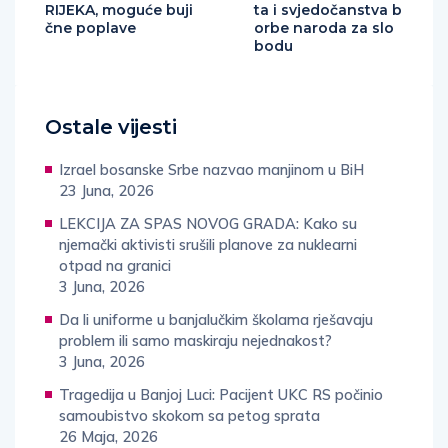
RIJEKA, moguće buji
ta i svjedočanstva b
čne poplave
orbe naroda za slo
bodu
Ostale vijesti
Izrael bosanske Srbe nazvao manjinom u BiH
23 Juna, 2026
LEKCIJA ZA SPAS NOVOG GRADA: Kako su
njemački aktivisti srušili planove za nuklearni
otpad na granici
3 Juna, 2026
Da li uniforme u banjalučkim školama rješavaju
problem ili samo maskiraju nejednakost?
3 Juna, 2026
Tragedija u Banjoj Luci: Pacijent UKC RS počinio
samoubistvo skokom sa petog sprata
26 Maja, 2026