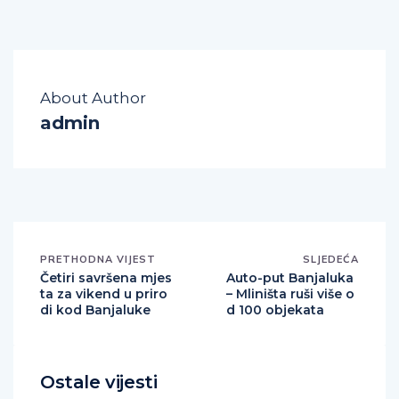
About Author
admin
PRETHODNA VIJEST
SLJEDEĆA
Četiri savršena mjes
Auto-put Banjaluka
ta za vikend u priro
– Mliništa ruši više o
di kod Banjaluke
d 100 objekata
Ostale vijesti