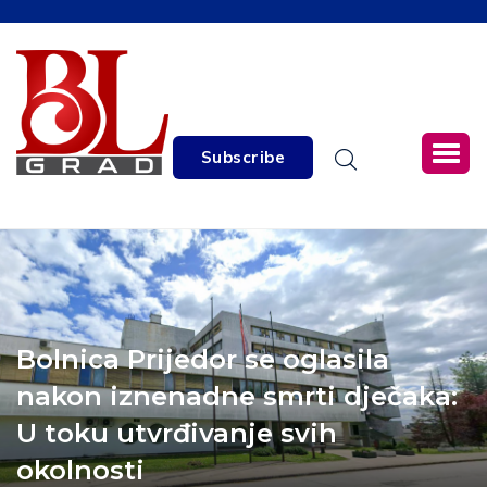
Subscribe
Bolnica Prijedor se oglasila
nakon iznenadne smrti dječaka:
U toku utvrđivanje svih
okolnosti